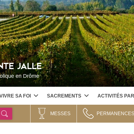
NTE JALLE
holique en Drôme
VIVRE SA FOI
SACREMENTS
ACTIVITÉS PA
MESSES
PERMANENCE
Ok