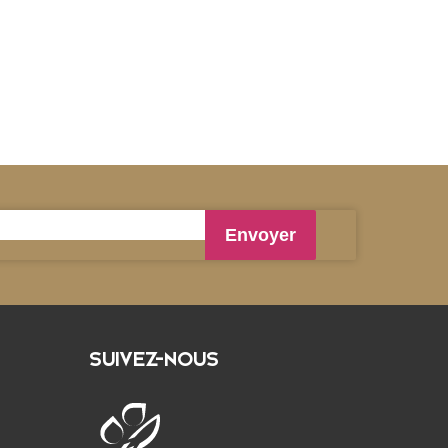
SUIVEZ-NOUS
Église
Diocèse