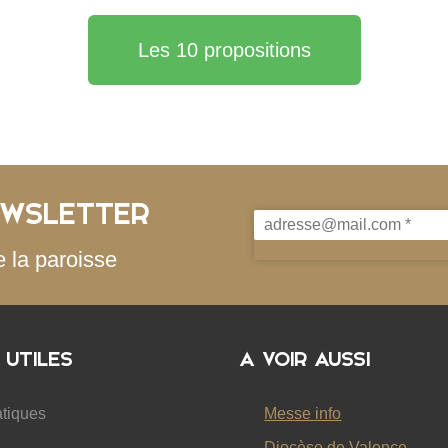
Les 10 propositions
EWSLETTER
adresse@mail.com
*
e la paroisse
 UTILES
A VOIR AUSSI
atiques
Messe info
Diocèse de Valence